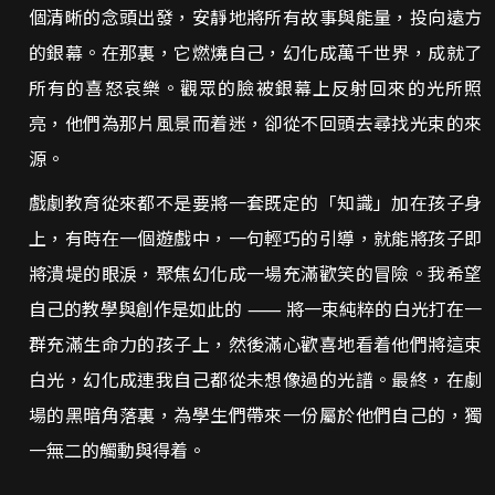
個清晰的念頭出發，安靜地將所有故事與能量，投向遠方
的銀幕。在那裏，它燃燒自己，幻化成萬千世界，成就了
所有的喜怒哀樂。觀眾的臉被銀幕上反射回來的光所照
亮，他們為那片風景而着迷，卻從不回頭去尋找光束的來
源。
戲劇教育從來都不是要將一套既定的「知識」加在孩子身
上，有時在一個遊戲中，一句輕巧的引導，就能將孩子即
將潰堤的眼淚，聚焦幻化成一場充滿歡笑的冒險。我希望
自己的教學與創作是如此的 ⸺ 將一束純粹的白光打在一
群充滿生命力的孩子上，然後滿心歡喜地看着他們將這束
白光，幻化成連我自己都從未想像過的光譜。最終，在劇
場的黑暗角落裏，為學生們帶來一份屬於他們自己的，獨
一無二的觸動與得着。