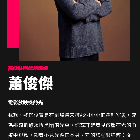
高級駐團戲劇導師
蕭俊傑
電影放映機的光
我想，我的位置是在劇場最末排那個小小的控制室裏，成
為那道劃破永恆黑暗的光束。你或許能看見微塵在光的甬
道中飛舞，卻看不見光源的本身。它的旅程很純粹：從一