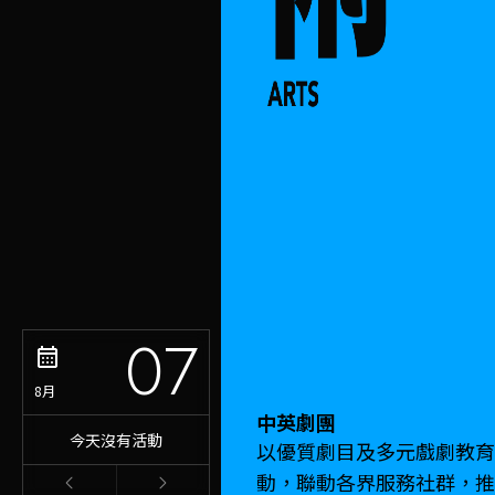
07
8月
中英劇團
今天沒有活動
以優質劇目及多元戲劇教育
動，聯動各界服務社群，推