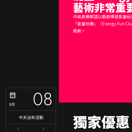
藝術非常重
中英劇團期望以戲劇傳遞能量給
「能量粉團」（Energy Fun 
戲劇。
08
8月
獨家優惠
今天沒有活動