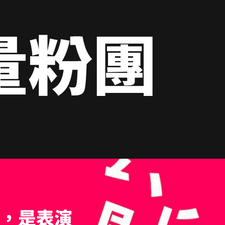
量粉團
gy，是表演