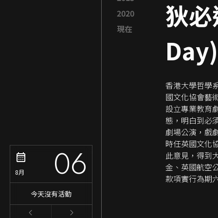
狄必達
2020
現在
Day)
香港大學哲學系戴歌
國文化協會藝術主
設立專業教育
態，明白到必
劇場公演，戲
時任英國文化協會高
06
此意見，得到
金、英國航空
8月
款項實行為期
今天沒有活動