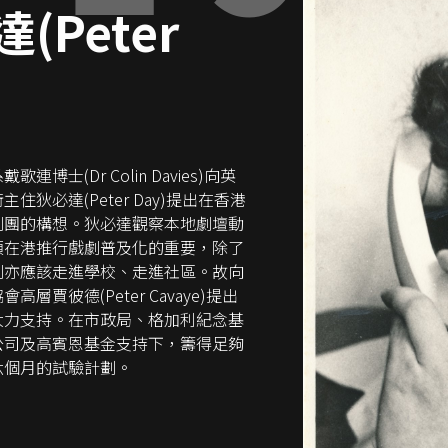
(Peter
連博士(Dr Colin Davies)向英
住狄必達(Peter Day)提出在香港
劇團的構想。狄必達觀察本地劇壇動
須在港推行戲劇普及化的重要，除了
劇亦應該走進學校、走進社區。故向
層賈彼德(Peter Cavaye)提出
大力支持。在市政局、格加利紀念基
公司及高賓恩基金支持下，籌得足夠
六個月的試驗計劃。