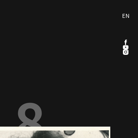
EN
78