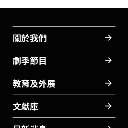
關於我們
劇季節目
教育及外展
文獻庫