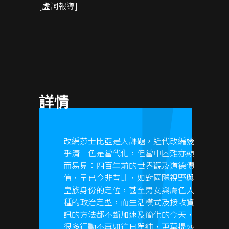
[虛詞報導]
詳情
改編莎士比亞是大課題，近代改編幾
乎清一色是當代化，但當中困難亦顯
而易見：四百年前的世界觀及道德價
值，早已今非昔比，如對國際視野與
皇族身份的定位，甚至男女與膚色人
種的政治定型，而生活模式及接收資
訊的方法都不斷加速及簡化的今天，
很多行動不再如往日單純，更莫提莎