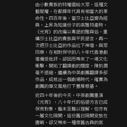
由小數貴族的特權還給大眾，這種文
藝賦權，在都鐸年代具有相當大的革
命性。四百年後，當莎士比亞變為經
典，上昇為知識份子的高雅特產時，
《元宵》的改編以粵語的雅與俗，重
構莎士比亞的貴族與平民語言，再一
次把莎士比亞的作品拉下神壇，與眾
同樂，在相對保守的八十年代香港劇
壇備受批評，卻因而帶來了一場文化
衝擊，開拓了翻譯劇的闊度，陳鈞潤
毫不退縮，繼續為中英劇團翻譯多部
作品，成就出一個劇場時代，確實為
劇團的華文風格打下豐厚根基。
近四十年後的今天，中英劇團重演
《元宵》，八十年代的俗語方言已成
保育對象，雖未至難以理解，但亦有
一層文化隔閡，這份舊日隔閡安放在
唐朝，卻又帶來一種懷舊古典的氣