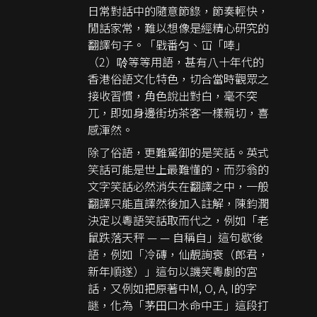
日常對話中的隨意節錄，節奏輕快，
閒話家常，難以想像是經精心研究的
翻譯句子。「戥番匀、冚「唪」
（2）唥等等用語，甚有八十年代的
香港俗語文化特色，切合當時觀眾之
接收習慣，角色說出對白，毫不突
兀，即如身邊街坊茶客一樣親切，喜
感渾然。
除了俗語，更難駕御的是笑話。英式
笑話可能是世上最難懂的，而莎翁的
文字笑話必然消失在翻譯之中，一般
翻譯只能直譯然後加入註解，陳鈞潤
決定以粵語笑話取而代之，例如「老
鼠跌落天秤 — — 自稱自」這句歇後
語，例如「冷磚，仙靚詢衰（郎君，
新年順遂）」這句以譏笑粵劇的宮
話，又例如把原著中M, O, A, I的字
謎，化為「茅田口水命中王」這段打