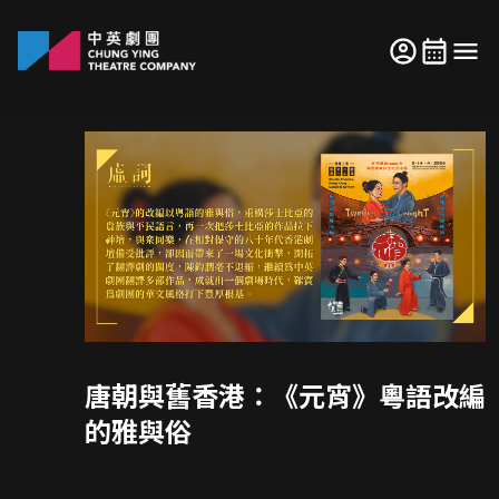
唐朝與舊香港：《元宵》粵語改編
的雅與俗