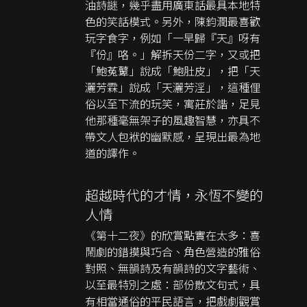
油詩謎，幾乎盡用廣東話最具本地特
色的笑話模式。另外，陳鈞潤最喜歡
玩字食字，例如「一早歸『天』呀有
『份』咯。」解拆天份二字，又或把
「鮑菟鼙」說成「鮑肚皮」，把「天
灑芳霖」說成「天灑芳淫」，這種俚
俗以至下流的玩笑，寓莊於諧，足見
他那種毫無架子的風趣智慧，亦具不
帶文人包袱的幽默感，呈現出最為地
道的譯作。
超越時代的才情，永恆不變的
人情
《第十二夜》的欣賞點實在太多：喜
鬧劇的錯摸與巧合、角色營造的雅俗
對照、無韻詩及有韻詩的文字藝術、
以至最特別之處：部份散文句式，具
有相當通俗的平民語言，把戲劇觀賞