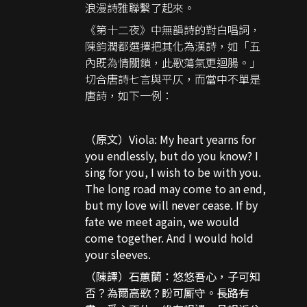
浪漫詩雅聯繫了起來。
《第十二夜》中無韻詩的對白唱詞，
陳鈞潤都選擇把其化為漢詩，如「五
內既為情關鎖，此歌蕩氣更迴腸。」
切合唐詩七言與平仄，而當中不單是
唐詩，如下一例：
（原文）Viola: My heart yearns for
you endlessly, but do you know? I
sing for you, I wish to be with you.
The long road may come to an end,
but my love will never cease. If by
fate we meet again, we would
come together. And I would hold
your sleeves.
（陳譯）石蕙蘭：悠悠吾心，子可知
否？為爾高歌？盼可厮守。長路有