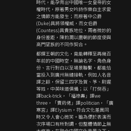
時代，能孕育出中國唯一女皇帝的女
權時代，原著男女吟詩作樂自主求愛
之情節方能發生；而原著中公爵
(Duke)具將領權威，而女伯爵
(Countess)具貴族地位，兩者微妙的
身份差距，陳鈞潤以唐朝的節度使與
高門望族的不同作契合。
都鐸王朝的文化，竟能轉釋至再幾百
年前的中國時空，無論名字、角色身
份、言行對白以至場景聯繫，都能恰
當投入到廣州無縫接軌，例如人名音
譯之餘，保留三四字及賀、芧、尉遲
等姓，中英味道俱備；以「打倒吞」
譯back-trick，「福祿壽」譯we
three，「賣葯佬」譯politician，「廣
寒宮」譯Elysium，符合文化差異同
時又令人會心微笑。雖為便於表演而
次序場口有所對調，但整體情節上無
大修改，在融合中國文化背景之下，