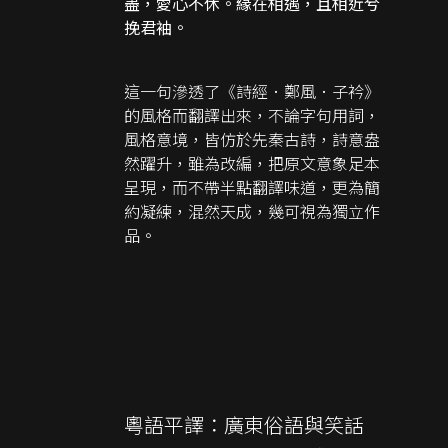
盡，愛心不休。緣在相遇，且相近兮
挽君袖。
這一句滲透了《詩經．鄭風．子衿》
的風格而翻譯出來，不論字句用詞，
風格意境，皆仿於先秦古詩，詩意盎
然躍升，雖為改編，把原文意象足本
呈現，而不帶半點翻譯味道，更為簡
約凝練，混然天成，幾可視為獨立作
品。
粵語平譯：廣東俗語與笑話