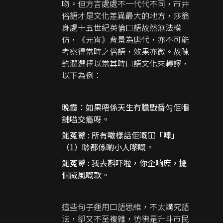
吻。但方言處處不一代代不同，巿井
俗語才是文化差異最大的地方，莎翁
身處十五世紀英倫口語故然無法模
仿，《元宵》背景為唐代，亦不可能
考察得當時之俗語，效果亦微。故陳
鈞潤選擇以當其時口語文化來轉譯，
以下為例：
晚霞：如果唔係天生冇膽戥番匀佢嗰
舖嗌交瘾呀。
鮑菟鼙 : 所有噉樣話佢嘅冚「唪」
（1）唥都係啲小人嚟嘅。
鮑菟鼙 : 我去斟吓啦，你企响庶，擺
個威風嘅款。
這些句子運用口語思維，不太講究語
法，卻又不至複雜，彷彿是升斗巿民