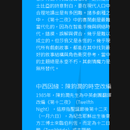
士比亞的詩意對白，要在現代人口中
合理地讀出是有多困難。諸多劇種之
中，《第十二夜》中的喜鬧劇是最難
當代化的，因為在智能手機與網絡時
代，錯摸、誤解與偶合，幾乎是難以
成立的。但莎翁又是永恆的，幾乎現
代所有戲劇故事，都能在其中找到最
好的敘事結構與角色衝突參考，當中
的主題總是永垂不朽，其劇情魔力是
無所替代。
中西因緣：陳鈞潤的時空改編
1985年，陳鈞潤先生為中英劇團翻譯
改編《第十二夜》（Twelfth
Night），這原指聖誕節後第十二天
（一月六日），為紀念耶穌出生後東
方三博士來臨伯利恆，而定為十二日
節（Twelthtide）或主顯節