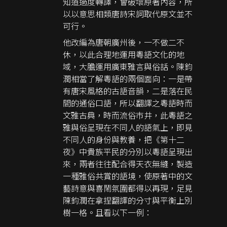
知道過度轉譯，會破壞原著內容，所
以以意思相類唐詩宋詞取代原文並不
可行。
他改編為唐朝廣州後，一不做二不
休，以此合理地運用粵語文化的地
域，大膽運用廣東雅言與俗話。陳鈞
潤相當了解粵語的兩個面向：一是帶
有唐宋風格的古語音韻，二是落在民
間的通俗口語，所以翻譯之粵語時而
文雅古典，時而流俗巿井，此粵語之
雅與俗呈現在不同人的語氣上，即見
不同人的身份與教養，把《第十二
夜》中貴族平民的分別以粵語呈現出
來，兩者往往配合得天衣無縫，製造
一種雅俗共賞的語境，使原著中的文
藝詩意與喜鬧氛圍都得以再現，足見
陳鈞潤在拿捏翻譯的分寸與平衡上別
樹一格。且看以下一例：