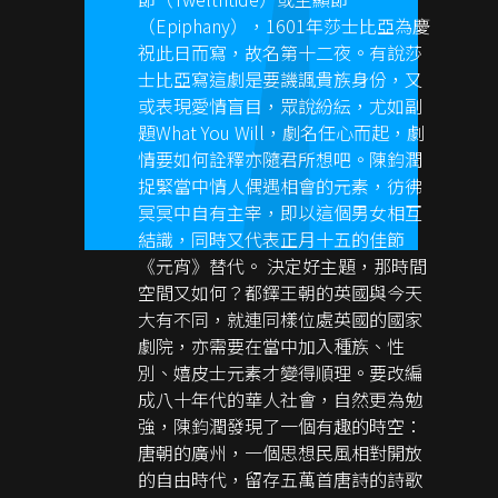
（Epiphany），1601年莎士比亞為慶
祝此日而寫，故名第十二夜。有說莎
士比亞寫這劇是要譏諷貴族身份，又
或表現愛情盲目，眾說紛紜，尤如副
題What You Will，劇名任心而起，劇
情要如何詮釋亦隨君所想吧。陳鈞潤
捉緊當中情人偶遇相會的元素，彷彿
冥冥中自有主宰，即以這個男女相互
結識，同時又代表正月十五的佳節
《元宵》替代。 決定好主題，那時間
空間又如何？都鐸王朝的英國與今天
大有不同，就連同樣位處英國的國家
劇院，亦需要在當中加入種族、性
別、嬉皮士元素才變得順理。要改編
成八十年代的華人社會，自然更為勉
強，陳鈞潤發現了一個有趣的時空：
唐朝的廣州，一個思想民風相對開放
的自由時代，留存五萬首唐詩的詩歌