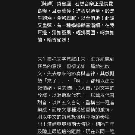
（陳譯）賀省廬 : 若然音樂正是情愛
食糧，且奏莫停；進我以過量，於是
乎飽漲，食慾厭膩，以至消逝！此調
又重彈，有一種嬝嬝餘音漸細。在我
耳邊，猶如薰風，輕拂蘭圃，呵氣如
蘭，暗香偷送！
朱生豪把文字意譯出來，雖亦能感到
莎翁的意境，但卻尤如一篇論述散
文，失去原來的節奏與音律，其感慨
語「來了！」、「啊！」都難以建立
起情緒。陳鈞潤則加入自己對文字的
詮譯，以消逝取代死亡，以薰風代替
甜音，以四五文言句，重構出一種音
樂感，而原文那種渴望愛情的激情，
則以中文的詩意想像與呼吸節奏喚
出！漢詩與英詩兩大傳統，相隔千年
及陸上最遙遠的距離，現在以同一種