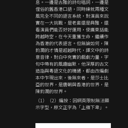
息。一邊是古雅的詩句唱詞，一邊是
俚俗的舊香港口語，同時練就兩種文
風完全不同的語言系統，對演員來說
實在一大挑戰，是老套還是典雅，還
看演員們能否好好運用，使廣東話能
跨越時空，在今天重獲生命，繼續作
為香港的代表語言。但無論如何，陳
鈞潤的才情是超越時代，譯文中的詩
意音律，對白中充實的戲劇力量，字
句中帶有的風趣幽默，他深厚的古文
造詣與粵語文化的精通，都由改編劇
本中乍現出來，後無來者，是莎士比
亞的世界，是唐朝與香港的世界，是
陳鈞潤的世界。
（1）（2）編按：因網頁限制無法顯
示字型，原文正字為「上蘋下卑」。