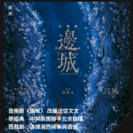
戲劇
音樂劇《邊城》 改編沈從文文
學經典 中英劇團聯手北京鼓樓
西戲劇 演繹湘西純美與遺憾