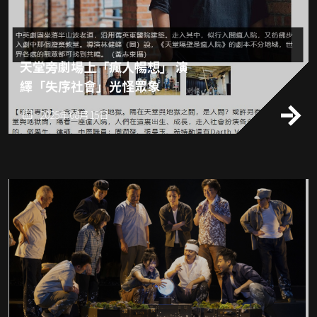
天堂旁劇場上「瘋人暢想」 演
繹「失序社會」光怪眾象
2025年08月15日