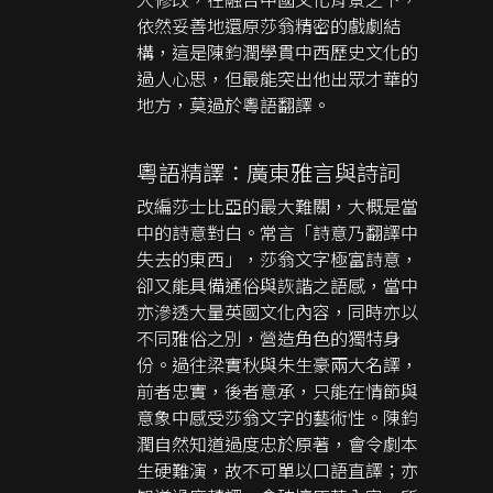
依然妥善地還原莎翁精密的戲劇結
構，這是陳鈞潤學貫中西歷史文化的
過人心思，但最能突出他出眾才華的
地方，莫過於粵語翻譯。
粵語精譯：廣東雅言與詩詞
改編莎士比亞的最大難關，大概是當
中的詩意對白。常言「詩意乃翻譯中
失去的東西」，莎翁文字極富詩意，
卻又能具備通俗與詼諧之語感，當中
亦滲透大量英國文化內容，同時亦以
不同雅俗之別，營造角色的獨特身
份。過往梁實秋與朱生豪兩大名譯，
前者忠實，後者意承，只能在情節與
意象中感受莎翁文字的藝術性。陳鈞
潤自然知道過度忠於原著，會令劇本
生硬難演，故不可單以口語直譯；亦