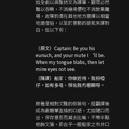
如全劇以高雅詩文為譯筆，觀眾必然
難以吞嚥，不消幾場便吃不消放棄離
場，故陳鈞潤在其他地方選擇以相當
地道俚俗，以至於猥褻的語氣來譯對
白，如以下例：
（原文）Captain: Be you his
eunuch, and your mute I ‘ll be.
When my tongue blabs, then let
mine eyes not see.
（陳譯）船家：你做近侍，我扮啞
仔。如有多咀，保佑我冇眼睇呀。
原著是相對文雅的倒裝句，經翻譯後
成為最簡單直接的口語，尤如隨口而
出，保存意思而減去比喻，不帶半點
修飾文藻，即合乎一般船家之巿井口