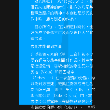
「隨心所欲」（What you will），這
個看來無關連的命名，指向的乃是某
種釋放壓抑的精神。本劇也是莎氏劇
作中唯一擁有別名的作品。
「隨心所欲」，在我們這個時代，也
好像成了最遙不可及而又最巨大的關
鍵欲望。
喜劇才能做到之事
充滿歌舞元素的《第十二夜》被不少
學者評為莎翁喜劇最佳作品，其主線
是浪漫愛情：容貌相似的孿生兄妹薇
奧拉（Viola）和西巴斯辛
（Sebastian）在一次船難中分離，均
以為對方已死；薇奧拉喬裝成男性名
為西薩里奧，到伊利里亞（Illyria）的
奧西諾公爵（Duke Orsino）門下當
男僕；公爵當時正在癡戀剛剛喪兄的
奧麗維婭伯爵小姐（Olivia），一直拒