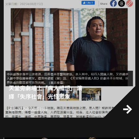
天堂旁劇場上「瘋人暢想」 演
繹「失序社會」光怪眾象
2025年08月15日