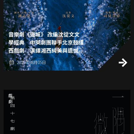
音樂劇《邊城》 改編沈從文文
學經典 中英劇團聯手北京鼓樓
西戲劇 演繹湘西純美與遺憾
2026年08月05日
戲劇