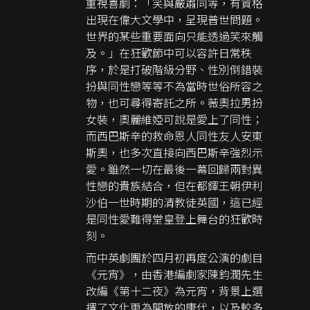
重視喜劇：「笑與嚴肅同等，有資格
出現在偉大文學中，呈現普世問題。
世界的某些重要面向只能透過笑來觸
及。」在狂歡節中可以容許日常秩
序，於是打破階級分野、性別倒錯裝
扮與同性戀等等不為當時世俗所容之
物，也可尋得寄託之所。薇奧拉男扮
女裝，奧麗維婭可說是愛上了同性；
而西巴斯辛的救命恩人同性友人安東
斯奧，也多次直接向西巴斯辛強烈示
愛。雖然一切在最後一幕回歸兩對異
性戀的貴族結合，但在都鐸王朝伊利
沙伯一世時期的清教徒英國，這已經
是同性愛難得堂皇登上舞台的狂歡時
刻。
而中英劇團於四月初再度公演的劇目
《元宵》，由香港編劇家陳鈞潤先生
改編《第十二夜》為元宵，背景上選
擇了文化更為開放的唐代，以及較多