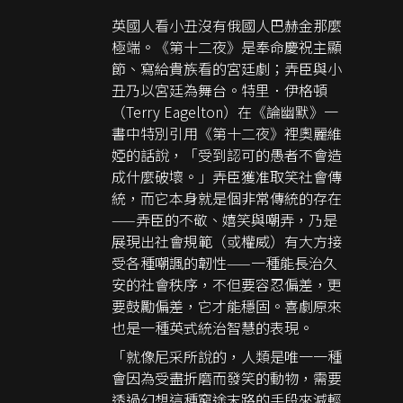
英國人看小丑沒有俄國人巴赫金那麼
極端。《第十二夜》是奉命慶祝主顯
節、寫給貴族看的宮廷劇；弄臣與小
丑乃以宮廷為舞台。特里．伊格頓
（Terry Eagelton）在《論幽默》一
書中特別引用《第十二夜》裡奧麗維
婭的話說，「受到認可的愚者不會造
成什麼破壞。」弄臣獲准取笑社會傳
統，而它本身就是個非常傳統的存在
——弄臣的不敬、嬉笑與嘲弄，乃是
展現出社會規範（或權威）有大方接
受各種嘲諷的韌性——一種能長治久
安的社會秩序，不但要容忍偏差，更
要鼓勵偏差，它才能穩固。喜劇原來
也是一種英式統治智慧的表現。
「就像尼采所說的，人類是唯一一種
會因為受盡折磨而發笑的動物，需要
透過幻想這種窮途末路的手段來減輕