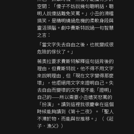
空間：「傻子不妨說幾句聰明話，聰
明人說傻話難免笑罵。」小丑的滑稽
搞笑，是精明繞過危機的柔軟身段與
靈活頭腦。劇中費斯特說過一句智慧
之言：
「當文字失去自由之後，也就變成很
危險的傢伙了。」
薇奧拉要求費斯特解釋這句話背後的
理由，但費斯特說，他不得不用文字
來說明理由﹐但「現在文字變得那麼
壞」，他拒絕用文字來證明自己。失
去自由而變壞的文字是不能「證明」
自己的——所以需要小丑嬉笑怒罵的
「扮演」。讀到這裡我很慶幸在這個
時候能夠讀到《第十二夜》。「聖人
不滯於物，而能與世推移。」（《莊
子．漁父》）