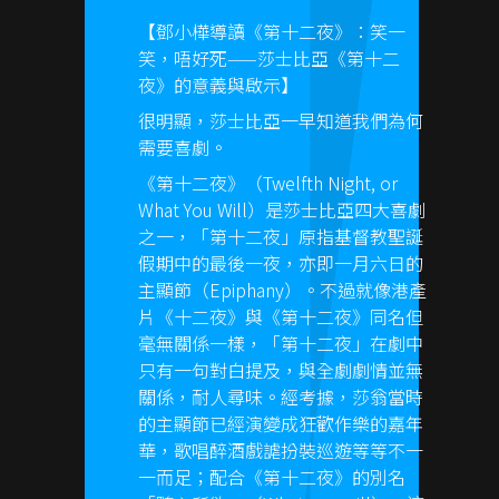
【鄧小樺導讀《第十二夜》：笑一
笑，唔好死——莎士比亞《第十二
夜》的意義與啟示】
很明顯，莎士比亞一早知道我們為何
需要喜劇。
《第十二夜》（Twelfth Night, or
What You Will）是莎士比亞四大喜劇
之一，「第十二夜」原指基督教聖誕
假期中的最後一夜，亦即一月六日的
主顯節（Epiphany）。不過就像港產
片《十二夜》與《第十二夜》同名但
毫無關係一樣，「第十二夜」在劇中
只有一句對白提及，與全劇劇情並無
關係，耐人尋味。經考據，莎翁當時
的主顯節已經演變成狂歡作樂的嘉年
華，歌唱醉酒戲謔扮裝巡遊等等不一
一而足；配合《第十二夜》的別名