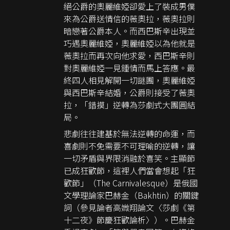
絕公爵的奧麗維婭卻愛上了裝成男僕
來為公爵送情信的薇奧拉，薇奧拉則
暗戀著公爵本人。而西巴斯辛出現並
巧遇奧麗維婭，奧麗維婭以為他就是
薇奧拉而再次向他求愛，西巴斯辛則
對奧麗維婭一見鍾情而馬上答應。最
終四人相見解開一切謎團，奧麗維婭
與西巴斯辛結婚，公爵則接受了薇奧
拉，「錯摸」逆轉為莎劇式大團圓結
局。
悲劇往往建基於無法逆轉的命運，而
喜劇則不免需要不可理喻的逆轉，讓
一切矛盾與界限消融於喜笑。主顯節
已成狂歡節，這裡人們當會想起「狂
歡節」（The Carnivalesque）是俄國
文學理論家巴赫金（Bakhtin）的關鍵
詞（參見論者高媺翔論文〈莎劇《第
十二夜》節慶狂歡論析〉）。巴赫金