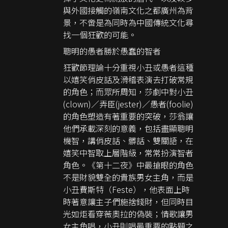
與外國接觸的嶺南文化之都廣州為背
景，不啻是為同時為中國傳統文化尋
找一個狂歡的可能。
聰明的愚者勝於愚蠢的智者
狂歡節理論十分重視小丑或愚者這種
以嬉笑俏皮話及滑稽表演去打破常規
的角色；而眾所周知，莎劇中對小丑
(clown)／弄臣(jester)／愚者(foolie)
的角色塑造有著重要的突破，莎翁讓
他們承載深刻的意義，包括盡顯聰明
機智，講俏皮話、髒話、雙關語，在
嬉笑中智取上層階級，常常扮演智者
角色。《第十二夜》中最搶眼的角色
不是財貌雙全的貴族男女主角，而是
小丑費斯特（Feste），他表面上時
時著意讓主子們施捨錢財，但同時目
光如炬看穿薇奧拉的偽裝；情歌讓男
女主角唱，小丑則唱最重要的點題之