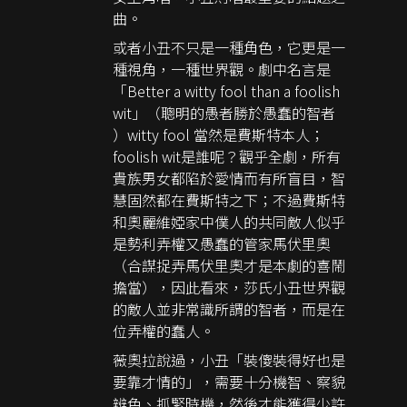
曲。
或者小丑不只是一種角色，它更是一
種視角，一種世界觀。劇中名言是
「Better a witty fool than a foolish
wit」（聰明的愚者勝於愚蠢的智者
）witty fool 當然是費斯特本人；
foolish wit是誰呢？觀乎全劇，所有
貴族男女都陷於愛情而有所盲目，智
慧固然都在費斯特之下；不過費斯特
和奧麗維婭家中僕人的共同敵人似乎
是勢利弄權又愚蠢的管家馬伏里奧
（合謀捉弄馬伏里奧才是本劇的喜鬧
擔當），因此看來，莎氏小丑世界觀
的敵人並非常識所謂的智者，而是在
位弄權的蠢人。
薇奧拉說過，小丑「裝傻裝得好也是
要靠才情的」，需要十分機智、察貌
辨色、抓緊時機，然後才能獲得少許