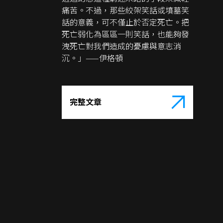
痛苦。不過，那些絞架笑話或墳墓笑
話的意義，可不僅止於否定死亡。把
死亡弱化為區區一則笑話，也能夠發
洩死亡對我們造成的憂慮與意志消
沉。」——伊格頓
完整文章