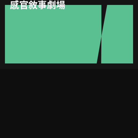
感官敘事劇場
《一刻見》
這是一個嶄新劇場體驗，六個不同主題，每個主題四條路線，共
二十四個生命故事，參加者將會獨自體驗一個陌生人的生命故
事，在微光與靜謐中，聽覺、觸覺、影像交織，加上特設任務，
喚醒感官，掀動情感，一步一步踏進他們的真實經歷，共同建構