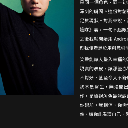
是同一個角色、同一句
深刻的瞬間。這份對創
足於現狀。對我來說，
護隊》裏，一句不起眼
之後我就開始用 And
刻我便着迷於用創意引
笑聲能讓人墜入幸福的
現實的表皮，讓那些赤
不討好，甚至令人不舒
我不是醫生，無法開
作，是檢視角色最深處
你眼前。我相信，你需
像，讓你能看清自己，