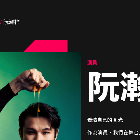
阮瀚祥
演員
阮
看清自己的 X 光
作為演員，我們在舞台