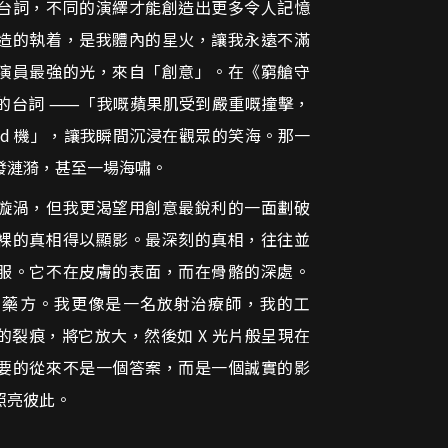
台詞，不同的演繹才能創造出更多令人記憶
造的執着，是我體內的星火，讓我永遠不滿
演員最強的光，來自「創意」。在《窮艙守
的台詞 ⸺「我嘅蘋果肌受到嚴重嘅撞擊，
roid 機」，讓我瞬間沉浸在觀眾的笑海。那一
發漣漪，甚至一場海嘯。
漩渦，但我更渴望用創意最銳利的一面劃破
裸的真相得以顯影。最深刻的真相，往往並
服。它不在皮膚的表面，而在骨骼的深處。
出藥方。我更像是一名放射治療師，我的工
的裂痕，將它放大，然後如 X 光片般呈現在
要的從來不是一個答案，而是一個誠實的影
照亮彼此。