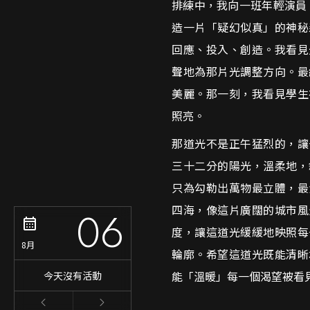
排練中，我向一班年輕演員
造一片「疑幻似真」的神秘
回應、投入、創造。我看見
聲地為那片光調整方向。最
美麗。那一刻，我看見學生
照亮。
那道光不是正午猛烈的，讓
三十二分的陽光，溫柔地，
只為勾勒出萬物最立體，最
四海，像這片廣闊的城市風
06
度，讓這道光緩緩地映照每
8月
輪廓。希望這道光既能清晰
能「溫暖」每一個渴望被看
今天沒有活動