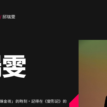
邱瑞雯
瑞雯
煉金術」的時刻。記得在《變形記》的