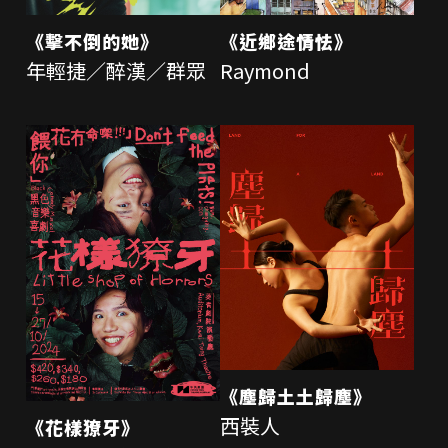
《擊不倒的她》
《近鄉途情怯》
年輕捷／醉漢／群眾
Raymond
《塵歸土土歸塵》
西裝人
《花樣獠牙》