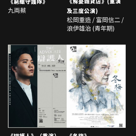
《解憂雜貨店》(重演
《窮艙守護隊》
九両蔡
及三度公演)
松岡重造 / 富岡信二 /
浪伊雄治 (青年期)
《辯護人》（重演）
《冬梅》