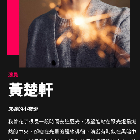
演員
黃楚軒
床邊的小夜燈
我曾花了很長一段時間去追逐光，渴望能站在聚光燈最熾
熱的中央，卻總在光暈的邊緣徘徊。演戲有時似在黑暗中