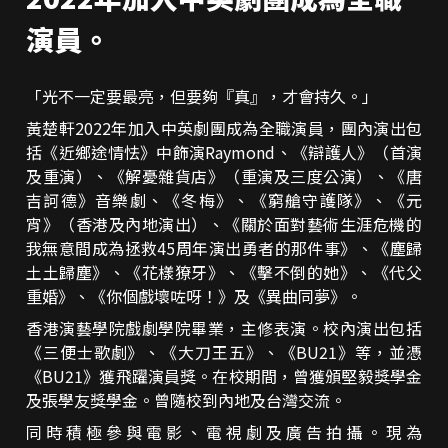
演員。
「光不一定要最亮，但要夠『真』，才會持久。」
黃楚軒2022年加入中英劇團成為全職演員，團內演出包
括《近鄉途情怯》中飾演Raymond、《辯護人》（首演
及重演）、《解憂雜貨店》（重演及三度公演）、《唐
吉訶德》音樂劇、《冬梅》、《窮艙守護隊》、《元
宵》（香港及內地演出）、《關於面對藝術生涯危機的
我無意間成為拯救45周年演出勇者的那件事》、《塵歸
土土歸塵》、《花樣獠牙》、《擊不倒的她》、《代父
重婚》、《你個戲壞咗呀！》及《異曲同夢》。
香港演藝學院戲劇學院畢業，主修表演。校內演出包括
《三便士歌劇》、《大刀王五》、《BU21》等，並憑
《BU21》獲飛躍演員獎。在校期間，曾獲頒堅毅獎學金
及張學友獎學金。曾隨校到內地及台灣交流。
同時積極參與電影、電視劇及廣告拍攝。現為