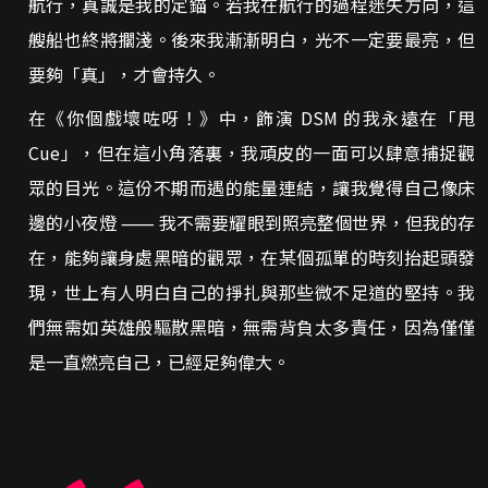
航行，真誠是我的定錨。若我在航行的過程迷失方向，這
艘船也終將擱淺。後來我漸漸明白，光不一定要最亮，但
要夠「真」，才會持久。
在《你個戲壞咗呀！》中，飾演 DSM 的我永遠在「甩
Cue」，但在這小角落裏，我頑皮的一面可以肆意捕捉觀
眾的目光。這份不期而遇的能量連結，讓我覺得自己像床
邊的小夜燈 ⸺ 我不需要耀眼到照亮整個世界，但我的存
在，能夠讓身處黑暗的觀眾，在某個孤單的時刻抬起頭發
現，世上有人明白自己的掙扎與那些微不足道的堅持。我
們無需如英雄般驅散黑暗，無需背負太多責任，因為僅僅
是一直燃亮自己，已經足夠偉大。