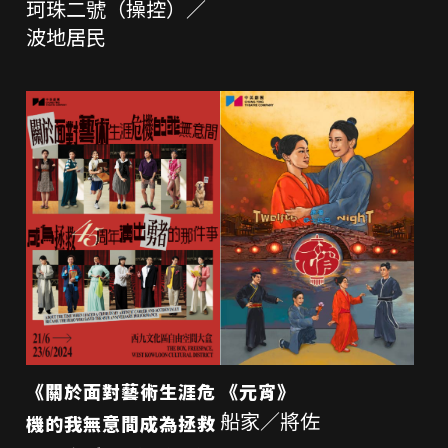
珂珠二號（操控）／
波地居民
《元宵》
《關於面對藝術生涯危
船家／將佐
機的我無意間成為拯救