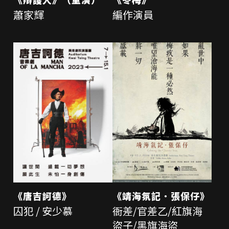
蕭家輝
編作演員
《唐吉訶德》
《靖海氛記．張保仔》
囚犯 / 安少慕
衙差/官差乙/紅旗海
盜子/黑旗海盜