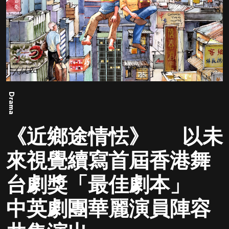
Drama
《近鄉途情怯》 以未
來視覺續寫首屆香港舞
台劇獎「最佳劇本」
中英劇團華麗演員陣容