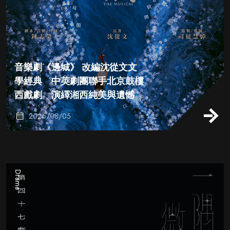
音樂劇《邊城》 改編沈從文文
學經典 中英劇團聯手北京鼓樓
西戲劇 演繹湘西純美與遺憾
2026/08/05
Drama