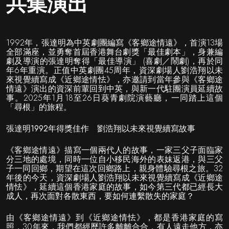
共集演出
1992年，張達明為中英劇團編寫《客鄉途情遠》，首演13場
全部滿座，並勇奪首屆香港舞台劇獎「最佳劇本」，身兼編
劇及導演的張達明奪得「最佳導演」 (喜劇／鬧劇)，再於同
年6年重演。正值中英劇團45周年，資深劇場人劉浩翔以未
來視覺續寫成《近鄉途情怯》，亦邀請到當年參與《客鄉途
情遠》演出的資深前輩回到中英，與新一代駐團演員延續故
事。2025年1月18至26日葵青劇院演藝廳，一同踏上這個
「尋根」的旅程。
張達明
1992
年得獎佳作
劉浩翔以未來視覺續寫故事
《客鄉途情遠》描寫一個兩代人的故事，一家三父子面臨家
分三地的處境，同時一位自小移民海外的表妹返港，與三父
子一同回鄉，期望在這次回鄉路上，親身體驗尋根之旅。32
年後的今天，資深劇場人劉浩翔以未來視覺續寫成《近鄉途
情怯》，延續這個香港家庭的故事，如今第三代都已經長大
成人，再次面對各散東西，要如何連繫散失的家庭？
由《客鄉途情遠》到《近鄉途情怯》，都是香港家庭的寫
照，30年來，我們都經歷許多離離合合，有人遠走他方，亦