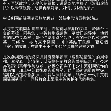
有人再返故地，人要落葉歸根，還是落地生根？《近鄉途情
怯》以未來視覺，想像再續對家、對情、對根的探求。
中英劇團前駐團演員故地再遊
與新生代演員共集演出
承接中英劇團45周年主題，希望傳承戲劇的力量，於舞台上
台前幕後一同共集，中英特別邀請到一眾昔日的夥伴，他們
有的以中英為根，是他們劇場路的起點，有的一路以來與中
英一同經歷，亦有來來回回，與中英結下良緣，藉這個
「家」的故事，亦是中英不同年代的演員的尋根之旅。
是次參與演出的資深演員有當年參演《客鄉途情遠》的周偉
強、盧俊豪、黃清俊，以及擔任副舞台監督的孫惠芳。今次
亦邀請到當年作為觀眾，及後亦參與了不少中英劇團製作的
陳瑞如，加上中英藝術總監張可堅、助理藝術總監盧智燊、
編劇劉浩翔亦會參演，由資深演員前輩，結合新一代中英劇
團駐團演員，一同於舞台上呈現中英跨越年代的共集。