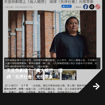
天堂旁劇場上「瘋人暢想」 演
繹「失序社會」光怪眾象
2025/08/15