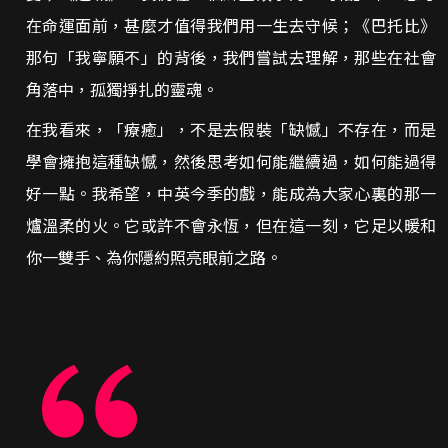
在命運面前，甚麼才值得我們用一生去守候；《巴托比》
那句「我寧願不」的背後，我們嘗試去理解，那些在社會
角落中，孤獨掙扎的靈魂。
在我看來，「療癒」，不是去假裝「缺憾」不存在，而是
學會擁抱這種缺憾，然後思考如何能繼續過，如何能過得
好一點。我希望，中英今季的戲，能成為大家心裏的那一
爐溫柔的火。它或許不會永恆，但在這一刻，它足以暖和
你一雙手、為你隱約照亮眼前之路。