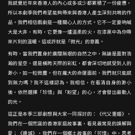
我感覺近年來香港人的內心或多或少都累積了一份疲憊，
所以本劇季我們希望能夠帶來與香港人產生深刻共鳴的作
品。我們相信戲劇是一種關心人的方式。它不一定要吶喊
大是大非，有時，它更像一爐溫柔的火，在漆黑中為你帶
來片刻的溫暖。這或許就是「微光」的意義。
有時，當我們置身於廣闊無垠的自然之中，無論是面對浩
瀚的星空，還是橫跨天際的彩虹，都會深切地感受到人的
渺小，如一粒微塵。但在龐大的命運面前，我們就只能感
到無力嗎？我不這樣認為。我相信，在看清自身的渺小
後，依然選擇「珍惜」與「盼望」的心，才會發出最動人
的光。
這正是本季三部劇想與大家一同探討的：《代父重婚》，
我們在一個荒誕的香港家庭故事裏，看見最常見的誤解與
愛；《邊城》，我們在一個鄉土故事的「可惜」中，思考