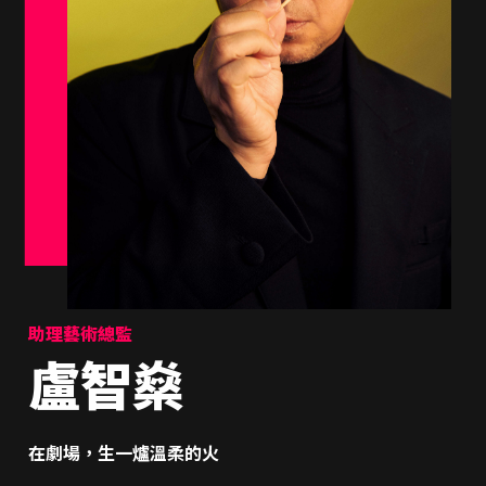
助理藝術總監
盧智燊
在劇場，生一爐溫柔的火