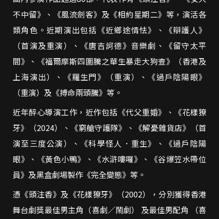
不中留》、《風流劍客》及《相約星期二》等，演活各
類角色。近期演出包括《近鄉途情怯》、《辯護人》
（首演及重演）、《唐吉訶德》音樂劇、《留守太平
間》、《福爾摩斯四圍騰之華生暴走大狗查》（香港及
上海演出）、《羅生門》（重演）、《過戶陰陽眼》
（重演）及《搏命兩頭騰》等。
近年醉心導演工作，近作包括《代父重婚》、《花樣獠
牙》（2024）、《窮艙守護隊》、《解憂雜貨店》（首
演至三度公演）、《科學怪人．重生》、《過戶陰陽
眼》、《黃色小鴨》、《水滸嘍囉》、《谷爆笠水帶位
員》及黑盒劇場製作《完全變態》等。
憑《頭注香》及《花樣獠牙》（2002），分別獲得香港
舞台劇獎最佳男主角（喜劇／鬧劇） 及最佳男配角 （喜